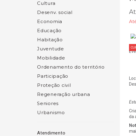
Cultura
At
Desenv. social
Economia
Até
Educação
Habitação
CU
Juventude
Eve
Mobilidade
Ordenamento do território
Participação
Loc
Des
Proteção civil
Regeneração urbana
Est
Seniores
Cri
Urbanismo
da 
No
mai
Atendimento