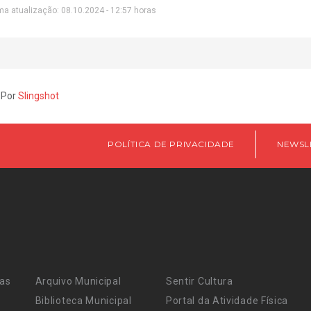
ma atualização: 08.10.2024 - 12:57 horas
 Por
Slingshot
POLÍTICA DE PRIVACIDADE
NEWSL
ras
Arquivo Municipal
Sentir Cultura
Biblioteca Municipal
Portal da Atividade Física