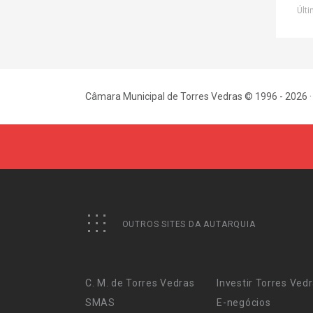
Últi
Câmara Municipal de Torres Vedras © 1996 - 2026 ·
OUTROS SITES DA AUTARQUIA
C. M. de Torres Vedras
Investir Torres Ved
SMAS
E-negócios