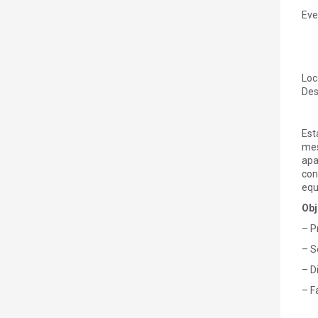
Eve
Loc
Des
Est
mes
apa
con
equ
Obj
– P
– S
– D
– F