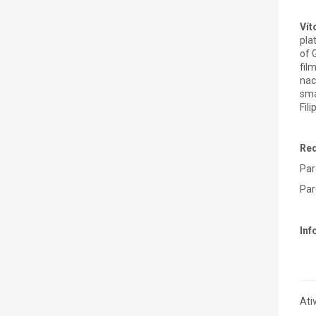
Vít
pla
of 
fil
nac
sma
Fili
Req
Par
Parc
Inf
Ati