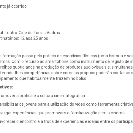
nto já ocorrido
al:
Teatro-Cine de Torres Vedras
tinatários:
12 aos 25 anos
a formação passa pela prática de exercícios fílmicos (uma história e sei
mos. Com o recurso ao smartphone como instrumento de registo de im
relhos quotidianos na produção de produtos audiovisuais e, simultanea
ferindo-lhes competências sobre como os próprios poderão contar as su
ipamento que habitualmente trazem no bolso.
etivos:
romover a prática e a cultura cinematográfica
ensibilizar os jovens para a utilização do vídeo como ferramenta criat
ivulgar experiências que promovam a familiarização com o cinema
avorecer o encontro e a troca de experiências e ideias entre os particip