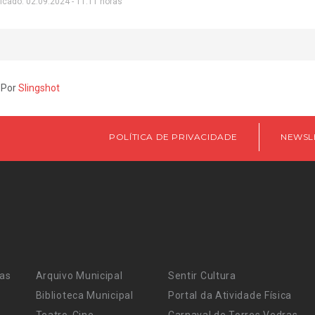
icado: 02.09.2024 - 11:11 horas
 Por
Slingshot
POLÍTICA DE PRIVACIDADE
NEWSL
ras
Arquivo Municipal
Sentir Cultura
Biblioteca Municipal
Portal da Atividade Física
Teatro-Cine
Carnaval de Torres Vedras