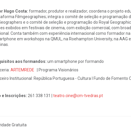
or Hugo Costa:
formador, produtor e realizador; coordena o projeto 
taforma Filmgeographies; integra o comité de seleção e programação d
Geographers e o comité de seleção e programação do Royal Geographical
mes exibidos em festivais de cinema, com exibição comercial, com broad
ional. Conta também com experiência internacional como formador na
rtphone em workshops na QMUL, na Roehampton University, na AAG e 
pinas.
uisitos aos formandos:
um smartphone por formando
ceria:
ARTEMREDE
| Programa Visionários
eiro Institucional:
República Portuguesa - Cultura I Fundo de Fomento C
o e Inscrições:
261 338 131 |
teatro.cine@cm-tvedras.pt
vidade Gratuita