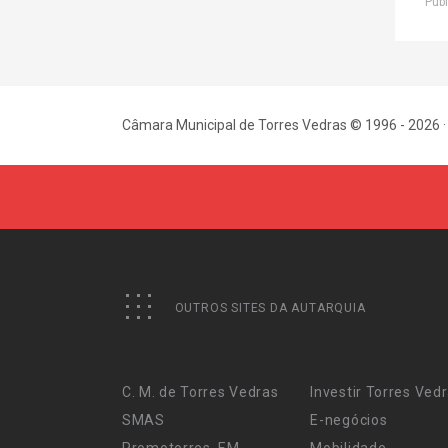
Publ
Câmara Municipal de Torres Vedras © 1996 - 2026 ·
OUTROS SITES DA AUTARQUIA
C. M. de Torres Vedras
Investir Torres Ved
SMAS
E-negócios
Promotorres, EM
Mobilidade