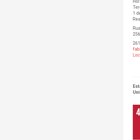
Hor
Ter
1 d
Rea
Rua
256
261
fab
Loc
Est
Uni