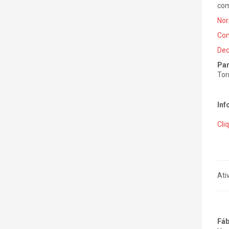
com
Nor
Con
Dec
Par
Tor
Inf
Cli
Ati
Fáb