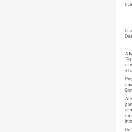
Eve
Loc
Des
A F
“Re
alu
esc
Pod
das
Bom
Até
pon
com
de 
int
De 