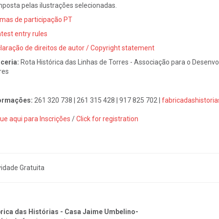
posta pelas ilustrações selecionadas.
mas de participação PT
test entry rules
laração de direitos de autor / Copyright statement
ceria:
Rota Histórica das Linhas de Torres - Associação para o Desenvol
res
ormações:
261 320 738 | 261 315 428 | 917 825 702 |
fabricadashistori
que aqui para Inscrições
/
C
lick for registration
vidade Gratuita
rica das Histórias - Casa Jaime Umbelino-