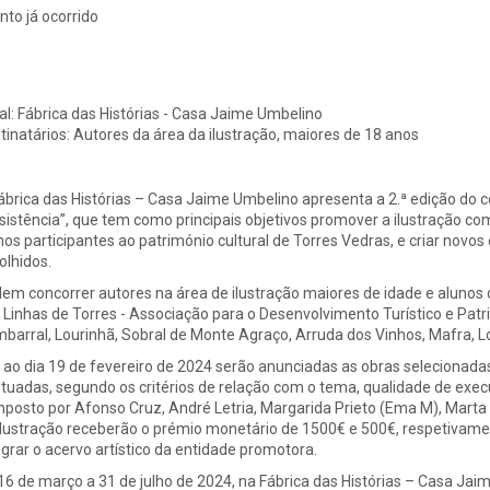
nto já ocorrido
al:
Fábrica das Histórias - Casa Jaime Umbelino
tinatários:
Autores da área da ilustração, maiores de 18 anos
ábrica das Histórias – Casa Jaime Umbelino apresenta a 2.ª edição do c
sistência”, que tem como principais objetivos promover a ilustração como
nos participantes ao património cultural de Torres Vedras, e criar novo
olhidos.
em concorrer autores na área de ilustração maiores de idade e alunos 
 Linhas de Torres - Associação para o Desenvolvimento Turístico e Patr
barral, Lourinhã, Sobral de Monte Agraço, Arruda dos Vinhos, Mafra, Lou
 ao dia 19 de fevereiro de 2024 serão anunciadas as obras selecionadas p
tuadas, segundo os critérios de relação com o tema, qualidade de execu
posto por Afonso Cruz, André Letria, Margarida Prieto (Ema M), Marta F
ilustração receberão o prémio monetário de 1500€ e 500€, respetivamente
egrar o acervo artístico da entidade promotora.
16 de março a 31 de julho de 2024, na Fábrica das Histórias – Casa Jai