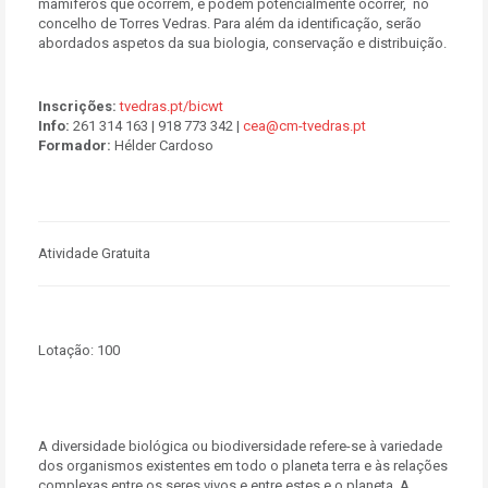
mamíferos que ocorrem, e podem potencialmente ocorrer, no
concelho de Torres Vedras. Para além da identificação, serão
abordados aspetos da sua biologia, conservação e distribuição.
Inscrições:
tvedras.pt/bicwt
Info:
261 314 163 | 918 773 342 |
cea@cm-tvedras.pt
Formador:
Hélder Cardoso
Atividade Gratuita
Lotação:
100
A diversidade biológica ou biodiversidade refere-se à variedade
dos organismos existentes em todo o planeta terra e às relações
complexas entre os seres vivos e entre estes e o planeta. A