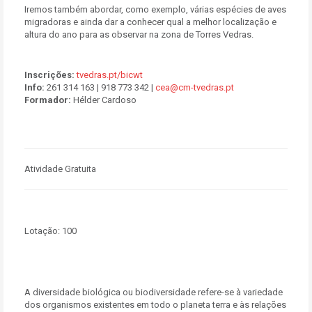
Iremos também abordar, como exemplo, várias espécies de aves
migradoras e ainda dar a conhecer qual a melhor localização e
altura do ano para as observar na zona de Torres Vedras.
Inscrições:
tvedras.pt/bicwt
Info:
261 314 163 | 918 773 342 |
cea@cm-tvedras.pt
Formador:
Hélder Cardoso
Atividade Gratuita
Lotação:
100
A diversidade biológica ou biodiversidade refere-se à variedade
dos organismos existentes em todo o planeta terra e às relações