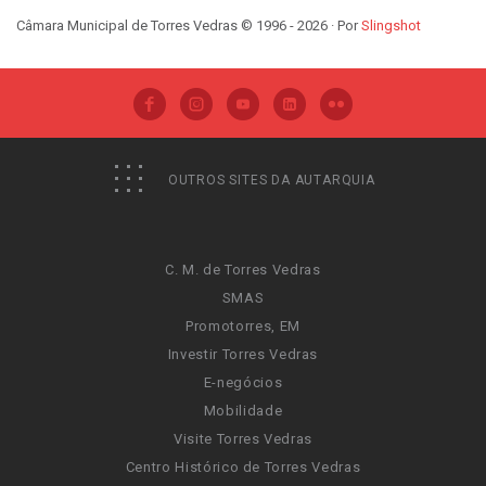
Câmara Municipal de Torres Vedras © 1996 - 2026 · Por
Slingshot
OUTROS SITES DA AUTARQUIA
C. M. de Torres Vedras
SMAS
Promotorres, EM
Investir Torres Vedras
E-negócios
Mobilidade
Visite Torres Vedras
Centro Histórico de Torres Vedras