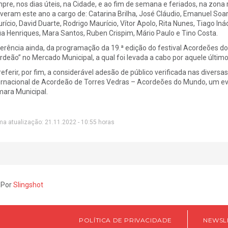
pre, nos dias úteis, na Cidade, e ao fim de semana e feriados, na zona
iveram este ano a cargo de: Catarina Brilha, José Cláudio, Emanuel Soar
rício, David Duarte, Rodrigo Maurício, Vítor Apolo, Rita Nunes, Tiago Inác
ia Henriques, Mara Santos, Ruben Crispim, Mário Paulo e Tino Costa.
erência ainda, da programação da 19.ª edição do festival Acordeões d
rdeão” no Mercado Municipal, a qual foi levada a cabo por aquele últim
referir, por fim, a considerável adesão de público verificada nas diversa
ernacional de Acordeão de Torres Vedras – Acordeões do Mundo, um ev
ara Municipal.
ma atualização: 21.11.2022 - 10:55 horas
 Por
Slingshot
POLÍTICA DE PRIVACIDADE
NEWSL