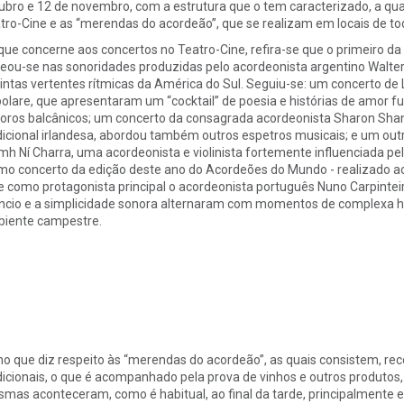
ubro e 12 de novembro, com a estrutura que o tem caracterizado, a qual
tro-Cine e as “merendas do acordeão”, que se realizam em locais de to
que concerne aos concertos no Teatro-Cine, refira-se que o primeiro 
eou-se nas sonoridades produzidas pelo acordeonista argentino Walte
tintas vertentes rítmicas da América do Sul. Seguiu-se: um concerto de
olare, que apresentaram um “cocktail” de poesia e histórias de amor 
oros balcânicos; um concerto da consagrada acordeonista Sharon Shann
dicional irlandesa, abordou também outros espetros musicais; e um outr
mh Ní Charra, uma acordeonista e violinista fortemente influenciada pe
imo concerto da edição deste ano do Acordeões do Mundo - realizado ao f
e como protagonista principal o acordeonista português Nuno Carpinte
êncio e a simplicidade sonora alternaram com momentos de complexa ha
iente campestre.
no que diz respeito às “merendas do acordeão”, as quais consistem, re
dicionais, o que é acompanhado pela prova de vinhos e outros produtos, 
mas aconteceram, como é habitual, ao final da tarde, principalmente e