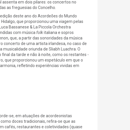
 assenta em dois pilares: os concertos no
das as freguesias do Concelho.
da edição deste ano do Acordeões do Mundo
r Hidalgo, que proporcionou uma viagem pelas
 Luca Bassanese & La Piccola Orchestra
fundidas com música
folk
italiana e sopros
on, que, a partir das sonoridades da música
o concerto de uma artista irlandesa, no caso de
la musicalidade oriunda de Sliabh Luachra. O
inal da tarde e não à noite, como os restantes -
iro, que proporcionou um espetáculo em que o
rmonia, refletindo experiências vividas em
corde-se, em atuações de acordeonistas
como doces tradicionais, refira-se que as
m cafés, restaurantes e coletividades (quase