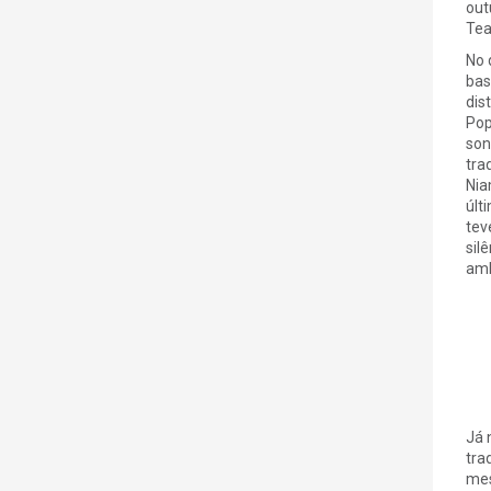
out
Tea
No 
bas
dis
Pop
son
tra
Nia
últ
tev
sil
amb
Já 
tra
mes