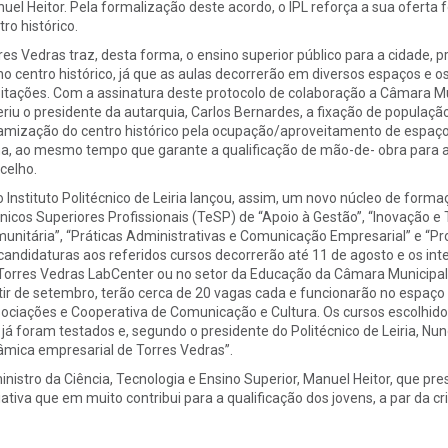
uel Heitor. Pela formalização deste acordo, o IPL reforça a sua oferta
tro histórico.
res Vedras traz, desta forma, o ensino superior público para a cidade, 
no centro histórico, já que as aulas decorrerão em diversos espaços e 
itações. Com a assinatura deste protocolo de colaboração a Câmara Mu
eriu o presidente da autarquia, Carlos Bernardes, a fixação de populaçã
amização do centro histórico pela ocupação/aproveitamento de espaç
a, ao mesmo tempo que garante a qualificação de mão-de- obra para a
celho.
o Instituto Politécnico de Leiria lançou, assim, um novo núcleo de form
nicos Superiores Profissionais (TeSP) de “Apoio à Gestão”, “Inovação e 
unitária”, “Práticas Administrativas e Comunicação Empresarial” e “
candidaturas aos referidos cursos decorrerão até 11 de agosto e os in
Torres Vedras LabCenter ou no setor da Educação da Câmara Municipal.
tir de setembro, terão cerca de 20 vagas cada e funcionarão no espaço
ociações e Cooperativa de Comunicação e Cultura. Os cursos escolhid
, já foram testados e, segundo o presidente do Politécnico de Leiria, 
âmica empresarial de Torres Vedras”.
inistro da Ciência, Tecnologia e Ensino Superior, Manuel Heitor, que pre
ciativa que em muito contribui para a qualificação dos jovens, a par da 