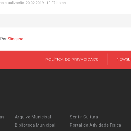
ma atualização: 20.02.2019 - 19:07 horas
 Por
Slingshot
POLÍTICA DE PRIVACIDADE
NEWSL
ras
Arquivo Municipal
Sentir Cultura
Biblioteca Municipal
Portal da Atividade Física