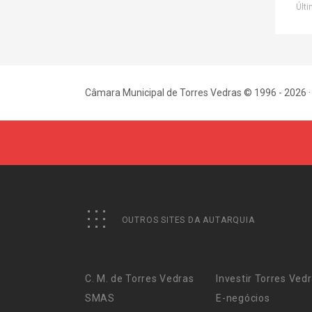
Últi
Câmara Municipal de Torres Vedras © 1996 - 2026 ·
OUTROS SITES DA AUTARQUIA
C. M. de Torres Vedras
Investir Torres Ved
SMAS
E-negócios