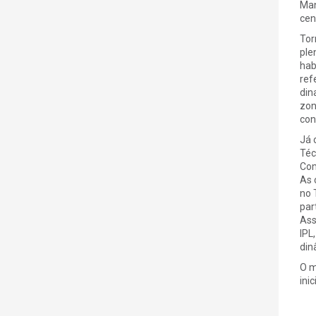
Man
cen
Tor
ple
hab
ref
din
zon
con
Já 
Téc
Com
As 
no 
par
Ass
IPL
din
O m
ini