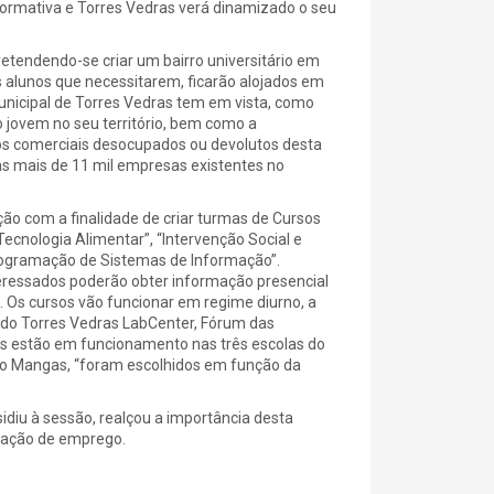
 formativa e Torres Vedras verá dinamizado o seu
pretendendo-se criar um bairro universitário em
os alunos que necessitarem, ficarão alojados em
nicipal de Torres Vedras tem em vista, como
o jovem no seu território, bem como a
os comerciais desocupados ou devolutos desta
s mais de 11 mil empresas existentes no
ação com a finalidade de criar turmas de Cursos
Tecnologia Alimentar”, “Intervenção Social e
Programação de Sistemas de Informação”.
teressados poderão obter informação presencial
 Os cursos vão funcionar em regime diurno, a
 do Torres Vedras LabCenter, Fórum das
os estão em funcionamento nas três escolas do
Nuno Mangas, “foram escolhidos em função da
sidiu à sessão, realçou a importância desta
criação de emprego.