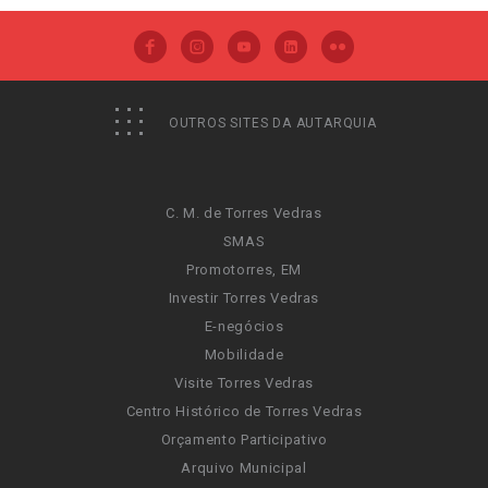
OUTROS SITES DA AUTARQUIA
C. M. de Torres Vedras
SMAS
Promotorres, EM
Investir Torres Vedras
E-negócios
Mobilidade
Visite Torres Vedras
Centro Histórico de Torres Vedras
Orçamento Participativo
Arquivo Municipal