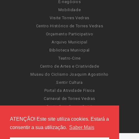
E-negócios
Mobilidade
Visite Torres Vedras
Centro Histórico de Torres Vedras
Orçamento Participativo
Arquivo Municipal
Biblioteca Municipal
Teatro-Cine
Centro de Artes e Criatividade
Museu do Ciclismo Joaquim Agostinho
Sentir Cultura
Portal da Atividade Física
Carnaval de Torres Vedras
Santa Cruz Ocean Spirit
Novas Invasões
ATENÇÃO! Este site utiliza cookies. Estará a
Festas de Torres Vedras
consentir a sua utilização.
Saber Mais