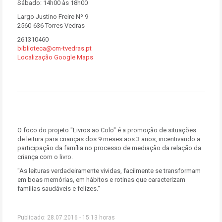
Sábado: 14h00 às 18h00
Largo Justino Freire Nº 9
2560-636 Torres Vedras
261310460
biblioteca@cm-tvedras.pt
Localização Google Maps
O foco do projeto "Livros ao Colo" é a promoção de situações
de leitura para crianças dos 9 meses aos 3 anos, incentivando a
participação da família no processo de mediação da relação da
criança com o livro.
"As leituras verdadeiramente vividas, facilmente se transformam
em boas memórias, em hábitos e rotinas que caracterizam
famílias saudáveis e felizes."
Publicado: 28.07.2016 - 15:13 horas