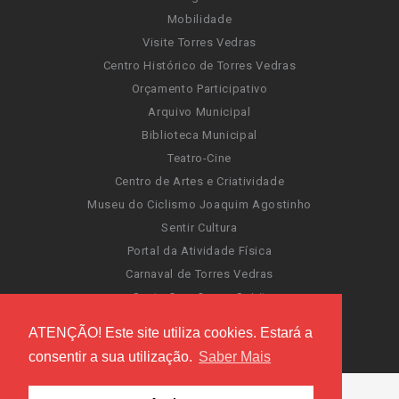
Mobilidade
Visite Torres Vedras
Centro Histórico de Torres Vedras
Orçamento Participativo
Arquivo Municipal
Biblioteca Municipal
Teatro-Cine
Centro de Artes e Criatividade
Museu do Ciclismo Joaquim Agostinho
Sentir Cultura
Portal da Atividade Física
Carnaval de Torres Vedras
Santa Cruz Ocean Spirit
Novas Invasões
ATENÇÃO! Este site utiliza cookies. Estará a
Festas de Torres Vedras
consentir a sua utilização.
Saber Mais